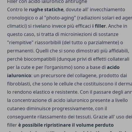
Filler con acido ialuronico antirughe
Contro le
rughe statiche
, dovute all' invecchiamento
cronologico o al "photo-aging" (radiazioni solari ed age
climatici) si rivelano invece più efficaci
i filler
. Anche in
questo caso, si tratta di microiniezioni di sostanze
"riempitive" riassorbibili (del tutto o parzialmente) o
permanenti. Quelli che si sono dimostrati più affidabili,
perchè biocompatibili (dunque privi di effetti collaterali
per la cute e per l'organismo) sono a base di
acido
ialuronico
: un precursore del collagene, prodotto dai
fibroblasti, che sono le cellule che costituiscono il derm
lo rendono elastico e resistente. Con il passare degli ann
la concentrazione di acido ialuronico presente a livello
cutaneo diminuisce progressivamente, con il
conseguente rilassamento dei tessuti. Grazie all' uso de
filler
è possibile ripristinare il volume perduto