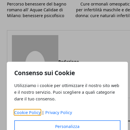
Percorso benessere del bagno
Cure ormonali omeopati
romano all' Aquae Calidae di
per infertilità maschile e de
Milano: benessere psicofisico
donna: cure naturali infertil
Redazione
Consenso sui Cookie
Utilizziamo i cookie per ottimizzare il nostro sito web
e il nostro servizio. Puoi scegliere a quali categorie
dare il tuo consenso.
Cookie Policy
|
Privacy Policy
ARTICOLI CORRELATI
Personalizza