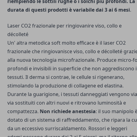
riempiendo le sottili rughe o i solchi più profondi. La
durata di questi prodotti è variabile dai 3 ai 6 mesi
.
Laser CO2 frazionale per ringiovanire viso, collo e
décolleté
Un' altra metodica soft molto efficace è il laser CO2
frazionale che ringiovanisce viso, collo e décolleté grazi
alla nuova tecnologia microfrazionale. Produce micro-fo
profondi e invisibili in superficie che non aggrediscono i
tessuti. Il derma si contrae, le cellule si rigenerano,
stimolando la produzione di collagene ed elastina.
Durante la guarigione, i tessuti danneggiati vengono vi
via sostituiti con altri nuovi e ritrovano luminosità e
compattezza.
Non richiede anestesia
: il suo manipolo 
dotato di un sistema di raffreddamento, che ripara la cu
da un eccessivo surriscaldamento. Rossori e leggeri
edemi possono durare dai 2 ai 5 giorni, ma il ritorno alle