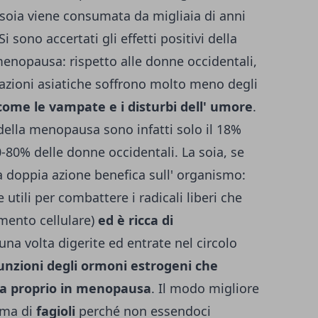
 soia viene consumata da migliaia di anni
i sono accertati gli effetti positivi della
menopausa: rispetto alle donne occidentali,
azioni asiatiche soffrono molto meno degli
 come le vampate e i disturbi dell' umore
.
 della menopausa sono infatti solo il 18%
0-80% delle donne occidentali. La soia, se
doppia azione benefica sull' organismo:
 utili per combattere i radicali liberi che
amento cellulare)
ed è ricca di
una volta digerite ed entrate nel circolo
unzioni degli ormoni estrogeni che
a proprio in menopausa
. Il modo migliore
rma di
fagioli
perché non essendoci