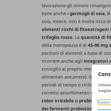
lavorazione gli ormoni rimangono
bene anche i
germogli di soia, il 
soia, invece, non è molto ricca d
alimenti ricchi di fitoestrogeni
trifoglio rosso
.
La
quantità di f
della menopausa è di
45-90 mg a
porzioni di alimenti a base di so
ricorrere anche agli
integratori 
consiglio al proprio medico o al 
Cons
alimentari assumere). Gli integra
periodi di tempo o ciclicamente 
Utilizzi
sceglie
corretto assorbimento di fitoest
colon irritabile o problemi intes
Cookie 
dei fermenti probiotici
per regola