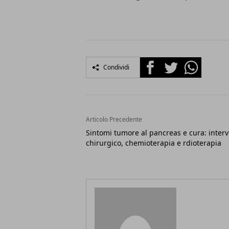
Facebook
Twitter
Whatsapp
Condividi
Articolo Precedente
Sintomi tumore al pancreas e cura: inter
chirurgico, chemioterapia e rdioterapia