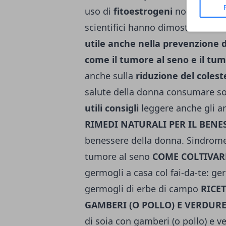
uso di
fitoestrogeni
non si limi
scientifici hanno dimostrato che
utile anche nella prevenzione d
come il tumore al seno e il tu
anche sulla
riduzione del colest
salute della donna consumare soia
utili consigli
leggere anche gli art
RIMEDI NATURALI PER IL BEN
benessere della donna. Sindrom
tumore al seno
COME COLTIVARE
germogli a casa col fai-da-te: ger
germogli di erbe di campo
RICET
GAMBERI (O POLLO) E VERDUR
di soia con gamberi (o pollo) e v