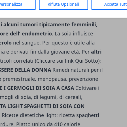
Personalizza
Rifiuta Opzionali
Accetta Tut
tano solo alla menopausa. Numerosi studi
il consumo di alimenti a base di soia è
i alcuni tumori tipicamente femminili,
more dell' endometrio
. La soia influisce
erolo
nel sangue. Per questo è utile alla
 e derivati fin dalla giovane età. Per
altri
icoli correlati (Cliccare sui link Qui Sotto):
ESSERE DELLA DONNA
Rimedi naturali per il
e premestruale, menopausa, prevenzione
 I GERMOGLI DI SOIA A CASA
Coltivare i
mogli di soia, di legumi, di cereali,
TA LIGHT SPAGHETTI DI SOIA CON
E
Ricette dietetiche light: ricetta spaghetti
erdure. Piatto unico da 410 calorie