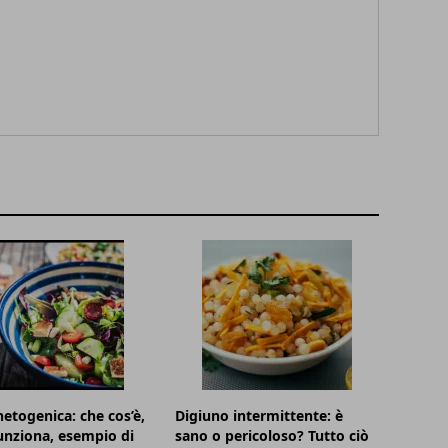
hetogenica: che cos’è,
Digiuno intermittente: è
nziona, esempio di
sano o pericoloso? Tutto ciò