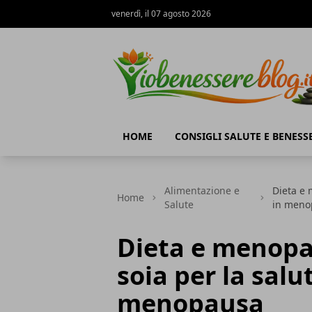
venerdì, il 07 agosto 2026
Io Benessere Blog
HOME
CONSIGLI SALUTE E BENESS
Alimentazione e
Dieta e 
Home
Salute
in meno
Dieta e menopau
soia per la salu
menopausa