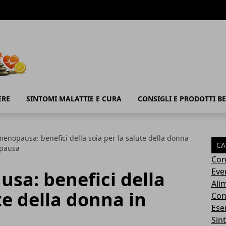
ERE
SINTOMI MALATTIE E CURA
CONSIGLI E PRODOTTI B
menopausa: benefici della soia per la salute della donna
CA
pausa
Con
Eve
sa: benefici della
Ali
te della donna in
Cons
Ese
Sin