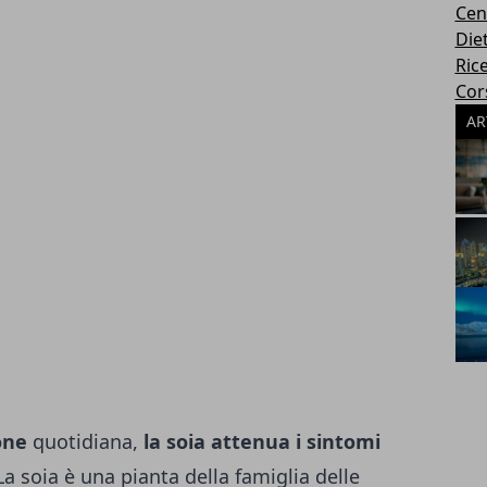
Cen
Die
Rice
Cors
AR
one
quotidiana,
la soia attenua i sintomi
 La soia è una pianta della famiglia delle