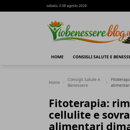
sabato, il 08 agosto 2026
Io Benessere Blog
HOME
CONSIGLI SALUTE E BENESS
Consigli Salute e
Fitoterapi
Home
Benessere
alimentar
Fitoterapia: rim
cellulite e sovr
alimentari dima