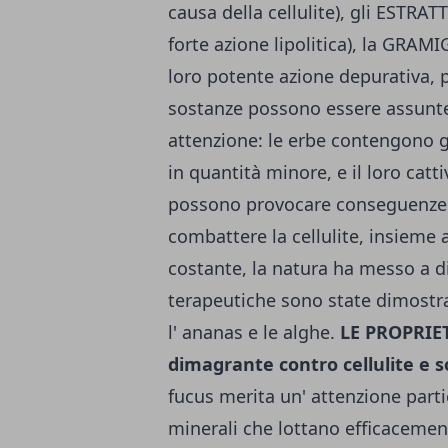
causa della cellulite), gli ESTR
forte azione lipolitica), la GRA
loro potente azione depurativa, p
sostanze possono essere assunte 
attenzione: le erbe contengono gli
in quantità minore, e il loro cat
possono provocare conseguenze n
combattere la cellulite, insieme a
costante, la natura ha messo a 
terapeutiche sono state dimostrat
l' ananas e le alghe.
LE PROPRIET
dimagrante contro cellulite e 
fucus merita un' attenzione parti
minerali che lottano efficacement