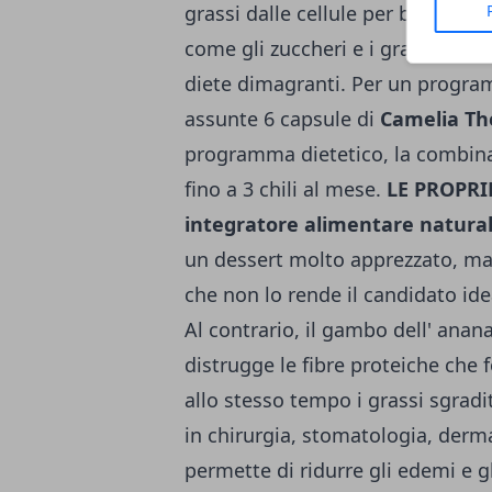
grassi dalle cellule per bruciarli e
come gli zuccheri e i grassi. Il 
diete dimagranti. Per un progra
assunte 6 capsule di
Camelia The
programma dietetico, la combinaz
fino a 3 chili al mese.
LE PROPRI
integratore alimentare naturale
un dessert molto apprezzato, ma 
che non lo rende il candidato id
Al contrario, il gambo dell' ana
distrugge le fibre proteiche che f
allo stesso tempo i grassi sgradit
in chirurgia, stomatologia, derm
permette di ridurre gli edemi e g