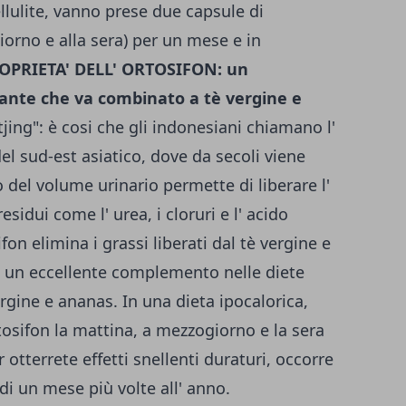
cellulite, vanno prese due capsule di
orno e alla sera) per un mese e in
OPRIETA' DELL' ORTOSIFON: un
ante che va combinato a tè vergine e
jing": è cosi che gli indonesiani chiamano l'
el sud-est asiatico, dove da secoli viene
del volume urinario permette di liberare l'
sidui come l' urea, i cloruri e l' acido
ifon elimina i grassi liberati dal tè vergine e
di un eccellente complemento nelle diete
rgine e ananas. In una dieta ipocalorica,
osifon la mattina, a mezzogiorno e la sera
 otterrete effetti snellenti duraturi, occorre
di un mese più volte all' anno.