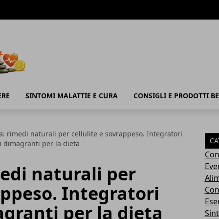
ERE
SINTOMI MALATTIE E CURA
CONSIGLI E PRODOTTI B
a: rimedi naturali per cellulite e sovrappeso. Integratori
CA
i dimagranti per la dieta
Con
Eve
edi naturali per
Ali
appeso. Integratori
Cons
Ese
granti per la dieta
Sin