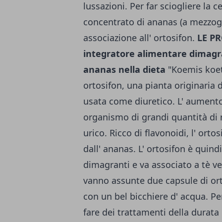
lussazioni. Per far sciogliere la 
concentrato di ananas (a mezzogi
associazione all' ortosifon.
LE PR
integratore alimentare dimagr
ananas nella dieta
"Koemis koet
ortosifon, una pianta originaria d
usata come diuretico. L' aumento 
organismo di grandi quantità di re
urico. Ricco di flavonoidi, l' ortos
dall' ananas. L' ortosifon è quin
dimagranti e va associato a tè ve
vanno assunte due capsule di ort
con un bel bicchiere d' acqua. Per
fare dei trattamenti della durata 