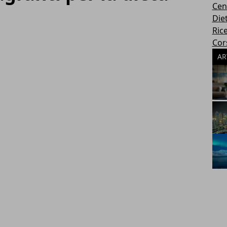
Cen
Die
Rice
Cors
AR