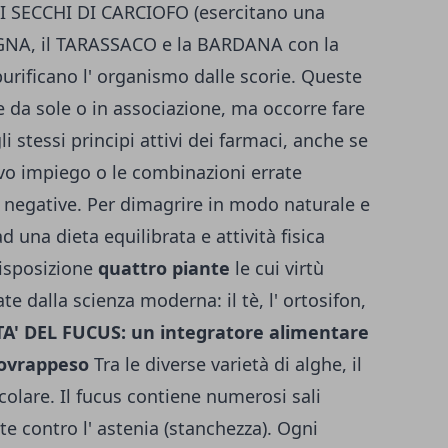
ATTI SECCHI DI CARCIOFO (esercitano una
MIGNA, il TARASSACO e la BARDANA con la
urificano l' organismo dalle scorie. Queste
da sole o in associazione, ma occorre fare
 stessi principi attivi dei farmaci, anche se
tivo impiego o le combinazioni errate
egative. Per dimagrire in modo naturale e
d una dieta equilibrata e attività fisica
disposizione
quattro piante
le cui virtù
e dalla scienza moderna: il tè, l' ortosifon,
A' DEL FUCUS: un integratore alimentare
sovrappeso
Tra le diverse varietà di alghe, il
colare. Il fucus contiene numerosi sali
e contro l' astenia (stanchezza). Ogni