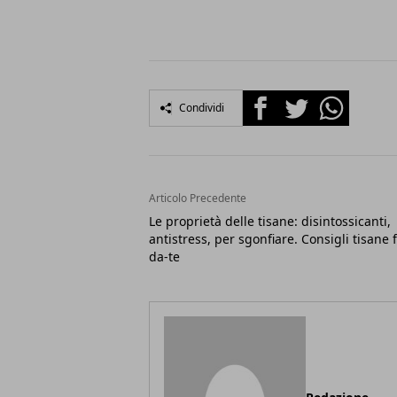
Facebook
Twitter
Whatsapp
Condividi
Articolo Precedente
Le proprietà delle tisane: disintossicanti,
antistress, per sgonfiare. Consigli tisane f
da-te