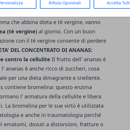
Personalizza
Rifiuta Opzionali
Accetta Tut
 rallenta l'assimilazione di certi nutrienti
tè vergine è attualmente raccomandato nelle
mma che abbina dieta e tè vergine, vanno
a (tè vergine)
al giorno. Con un buon
ione con il tè vergine consente di perdere
ETA' DEL CONCENTRATO DI ANANAS:
 contro la cellulite
II frutto dell' ananas è
l' ananas è anche ricco di zuccheri, cosa
eale per una dieta dimagrante e snellente.
nas contiene bromelina: questo enzima
ormano l' armatura della cellulite e libera
i. La bromelina per le sue virtù è utilizzata
atologia e anche in traumatologia perché
li ematomi, dovuti a distorsioni, fratture o