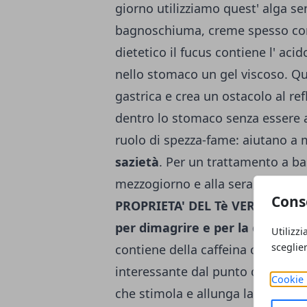
giorno utilizziamo quest' alga sen
bagnoschiuma, creme spesso con
dietetico il fucus contiene l' aci
nello stomaco un gel viscoso. Qu
gastrica e crea un ostacolo al ref
dentro lo stomaco senza essere a
ruolo di spezza-fame: aiutano 
sazietà
. Per un trattamento a ba
mezzogiorno e alla sera, un quart
Cons
PROPRIETA' DEL Tè VERGINE: un 
per dimagrire e per la cellulite
A
Utilizzi
sceglie
contiene della caffeina che stimo
interessante dal punto di vista t
Cookie 
che stimola e allunga la vita del