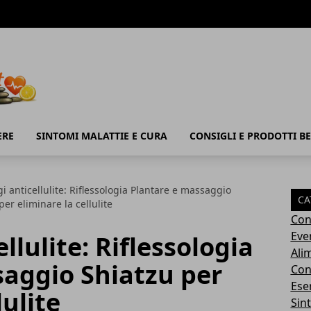
ERE
SINTOMI MALATTIE E CURA
CONSIGLI E PRODOTTI B
 anticellulite: Riflessologia Plantare e massaggio
CA
per eliminare la cellulite
Con
Eve
lulite: Riflessologia
Ali
saggio Shiatzu per
Cons
Ese
lulite
Sin