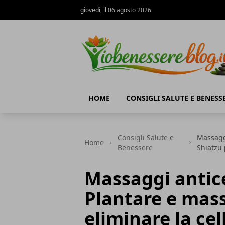
giovedì, il 06 agosto 2026
Io Benessere Blog
HOME
CONSIGLI SALUTE E BENESS
Consigli Salute e
Massaggi
Home
Benessere
Shiatzu 
Massaggi anticel
Plantare e mas
eliminare la cel