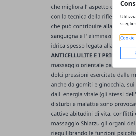
Cons
che migliora l' aspetto delle zone
con la tecnica della riflessologia
Utilizzi
sceglie
che può contribuire alla formazion
sanguigna e l' eliminazione dei li
Cookie 
idrica spesso legata alla comparsa
ANTICELLULITE E I PRINCIPI 
massaggio orientale particolare, r
dolci pressioni esercitate dalle m
anche da gomiti e ginocchia, sui 
dall' energia vitale (gli stessi d
disturbi e malattie sono provocat
cattive abitudini di vita, conflitt
massaggio Shiatzu gli organi del 
riequilibrando le funzioni psicofis