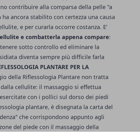
ono contribuire alla comparsa della pelle "a
n ha ancora stabilito con certezza una causa
llulite, e per curarla occorre costanza. E’
cellulite e combatterla appena compare
:
le tenere sotto controllo ed eliminare la
sidiata diventa sempre più difficile farla
IFLESSOLOGIA PLANTARE PER LA
o della Riflessologia Plantare non tratta
alla cellulite: il massaggio si effettua
esercitate con i pollici sul dorso dei piedi
lessologia plantare, è disegnata la carta del
ondenza" che corrispondono appunto agli
zone del piede con il massaggio della
ta la normale funzionalità dell' organismo,