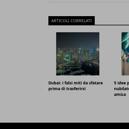
ARTICOLI CORRELATI
Dubai: i falsi miti da sfatare
5 idee p
prima di trasferirsi
nubilat
amica