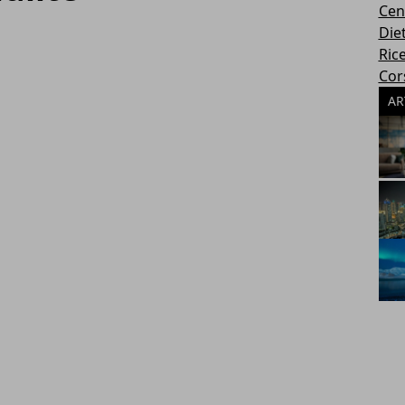
Cen
Die
Rice
Cors
AR