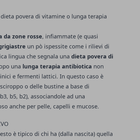
eta povera di vitamine o lunga terapia
a da zone rosse
, infiammate (e quasi
grigiastre
un pò ispessite come i rilievi di
sica lingua che segnala una
dieta povera di
dopo una
lunga terapia antibiotica
non
ici e fermenti lattici. In questo caso è
sciroppo o delle bustine a base di
 b3, b5, b2), associandole ad una
ioso anche per pelle, capelli e mucose.
IVO
uesto è tipico di chi ha (dalla nascita) quella