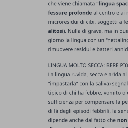
che viene chiamata
"lingua spa
fessure profonde
al centro e ai
microresidui di cibi, soggetti a 
alitosi
). Nulla di grave, ma in q
giorno la lingua con un "nettalin
rimuovere residui e batteri annida
LINGUA MOLTO SECCA: BERE PI
La lingua ruvida, secca e arIda al
"impastarla" con la saliva) segna
tipico di chi ha febbre, vomito o 
sufficienza per compensare la per
di là degli episodi febbrili, la s
dipende anche dal fatto che
non 