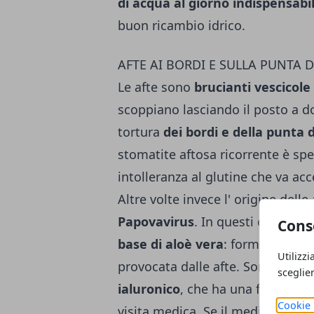
di acqua al giorno indispensabil
buon ricambio idrico.
AFTE AI BORDI E SULLA PUNTA 
Le afte sono
brucianti vescicole
scoppiano lasciando il posto a d
tortura
dei bordi e della punta d
stomatite aftosa ricorrente è sp
intolleranza al glutine che va a
Altre volte invece l' origine delle
Papovavirus
. In questi casi è be
Cons
base di aloè vera
: forma una pel
Utilizzi
provocata dalle afte. Sono ottim
sceglie
ialuronico
, che ha una funzione
Cookie 
visita medica. Se il medico sospet