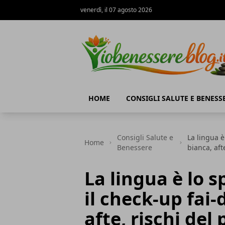
venerdì, il 07 agosto 2026
Io Benessere Blog
HOME
CONSIGLI SALUTE E BENESS
Consigli Salute e
La lingua è
Home
Benessere
bianca, aft
La lingua è lo s
il check-up fai-
afte, rischi del