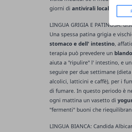
giorni di
antivirali locali (gel) 
LINGUA GRIGIA E PATINOSA: disor
Una spessa patina grigia e visch
stomaco e dell' intestino
, affat
terapia può prevedere un
blando
aiuta a "ripulire" l' intestino, e u
seguire per due settimane (dieta p
alcolici, latticini e caffè), per i 
di fumare. In questo periodo è 
ogni mattina un vasetto di
yogur
"fermenti" buoni che riequilibrano
LINGUA BIANCA: Candida Albica