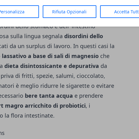
e sistemici (bustine o compresse)
.
Personalizza
Rifiuta Opzionali
Accetta Tut
dini dello stomaco e dell' intestino
iosa sulla lingua segnala
disordini dello
icati da un surplus di lavoro. In questi casi la
 lassativo a base di sali di magnesio
che
na
dieta disintossicante e depurativa
da
riva di fritti, spezie, salumi, cioccolato,
fumatori è meglio ridurre le sigarette o evitare
necessario
bere tanta acqua
e prendere
t magro arricchito di probiotici
, i
 la flora intestinate.
ns