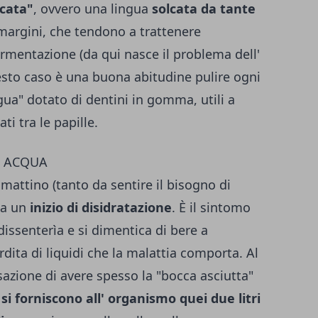
ccata"
, ovvero una lingua
solcata da tante
 margini, che tendono a trattenere
fermentazione (da qui nasce il problema dell'
uesto caso è una buona abitudine pulire ogni
gua" dotato di dentini in gomma, utili a
ti tra le papille.
ù ACQUA
 mattino (tanto da sentire il bisogno di
la un
inizio di disidratazione
. È il sintomo
dissenterìa e si dimentica di bere a
dita di liquidi che la malattia comporta. Al
ensazione di avere spesso la "bocca asciutta"
si forniscono all' organismo quei due litri