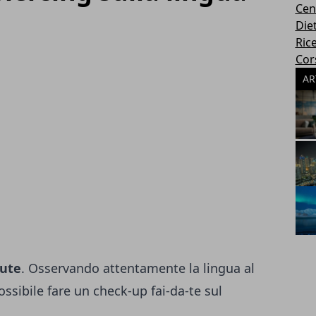
Cen
Die
Rice
Cors
AR
lute
. Osservando attentamente la lingua al
ssibile fare un check-up fai-da-te sul