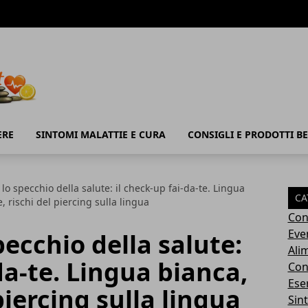
ERE
SINTOMI MALATTIE E CURA
CONSIGLI E PRODOTTI B
 lo specchio della salute: il check-up fai-da-te. Lingua
CA
e, rischi del piercing sulla lingua
Con
Eve
pecchio della salute:
Ali
da-te. Lingua bianca,
Cons
Ese
 piercing sulla lingua
Sin