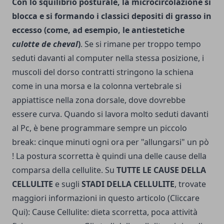
Con lo squilibrio posturale, la microcircolazione si
blocca e si formando i classici depositi di grasso in
eccesso (come, ad esempio, le antiestetiche
culotte de cheval
)
. Se si rimane per troppo tempo
seduti davanti al computer nella stessa posizione, i
muscoli del dorso contratti stringono la schiena
come in una morsa e la colonna vertebrale si
appiattisce nella zona dorsale, dove dovreb­be
essere curva. Quando si lavora molto seduti davanti
al Pc, è bene programmare sempre un piccolo
break: cinque minuti ogni ora per "allungarsi" un pò
!
La postura scorretta è quindi una delle cause della
comparsa della cellulite. Su
TUTTE LE CAUSE DELLA
CELLULITE
e sugli
STADI DELLA CELLULITE
, trovate
maggiori informazioni in questo articolo (Cliccare
Qui):
Cause Cellulite: dieta scorretta, poca attività