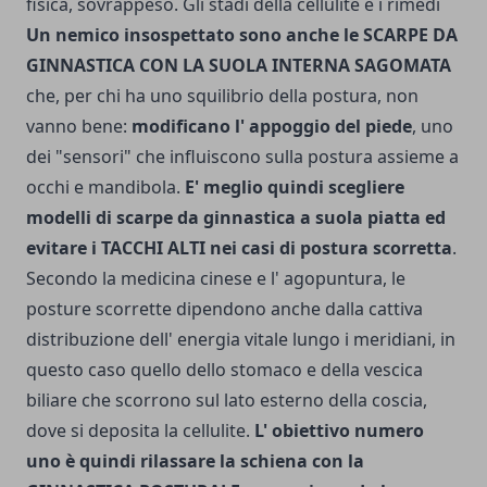
fisica, sovrappeso. Gli stadi della cellulite e i rimedi
Un nemico inso­spettato sono anche le SCARPE DA
GINNASTICA CON LA SUOLA INTERNA SAGOMATA
che, per chi ha uno squilibrio della postura, non
vanno bene:
modificano l' appoggio del piede
, uno
dei "sensori" che influi­scono sulla postura assieme a
oc­chi e mandibola.
E' meglio quindi scegliere
modelli di scarpe da ginnastica a suola piatta ed
evitare i TACCHI ALTI nei casi di postura scorretta
.
Secondo la medicina cinese e l' agopuntura, le
posture scorrette dipendono anche dalla cattiva
distribuzione dell' ener­gia vitale lungo i meridiani, in
questo caso quello dello stomaco e della vescica
biliare che scorro­no sul lato esterno della coscia,
dove si deposita la cellulite.
L' obiettivo numero
uno è quindi rilassare la schiena con la