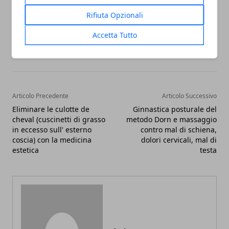
Rifiuta Opzionali
Accetta Tutto
Facebook
Twitter
Whatsapp
Articolo Precedente
Articolo Successivo
Eliminare le culotte de
Ginnastica posturale del
cheval (cuscinetti di grasso
metodo Dorn e massaggio
in eccesso sull' esterno
contro mal di schiena,
coscia) con la medicina
dolori cervicali, mal di
estetica
testa