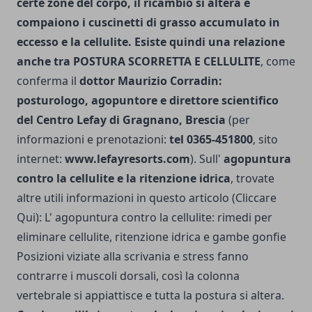
certe zone del corpo, il ricambio si altera e
compaiono i cuscinetti di grasso accumulato in
eccesso e la cellulite. Esiste quindi una relazione
anche tra POSTURA SCORRETTA E CELLULITE
, come
conferma il
dottor Maurizio Corradin:
posturologo, agopuntore e direttore scientifico
del Centro Lefay di Gragnano, Brescia
(per
informazioni e prenotazioni:
tel 0365-451800
, sito
internet:
www.lefayresorts.com
). Sull'
agopuntura
contro la cellulite e la ritenzione idrica
, trovate
altre utili informazioni in questo articolo (Cliccare
Qui):
L' agopuntura contro la cellulite: rimedi per
eliminare cellulite, ritenzione idrica e gambe gonfie
Posizioni viziate alla scrivania e stress fanno
contrarre i muscoli dorsali, così la colonna
vertebrale si appiattisce e tutta la postura si altera.