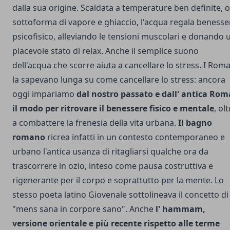
dalla sua origine. Scaldata a temperature ben definite, o
sottoforma di vapore e ghiaccio, l'acqua regala benesse
psicofisico, alleviando le tensioni muscolari e donando 
piacevole stato di relax. Anche il semplice suono
dell'acqua che scorre aiuta a cancellare lo stress. I Rom
la sapevano lunga su come cancellare lo stress: ancora
oggi impariamo
dal nostro passato e dall' antica Rom
il modo per ritrovare il benessere fisico e mentale
, ol
a combattere la frenesia della vita urbana.
Il bagno
romano
ricrea infatti in un contesto contemporaneo e
urbano l'antica usanza di ritagliarsi qualche ora da
trascorrere in ozio, inteso come pausa costruttiva e
rigenerante per il corpo e soprattutto per la mente. Lo
stesso poeta latino Giovenale sottolineava il concetto di
"mens sana in corpore sano". Anche
l' hammam,
versione orientale e più recente rispetto alle terme