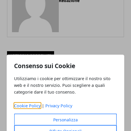
Redazione
ARTICOLI CORRELATI
Consenso sui Cookie
Utilizziamo i cookie per ottimizzare il nostro sito
web e il nostro servizio. Puoi scegliere a quali
categorie dare il tuo consenso.
Cookie Policy
|
Privacy Policy
Polpette di pollo e tacchino: ricetta
Personalizza
facile
Rifiuta Opzionali