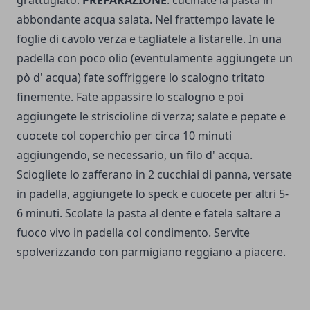
grattugiato.
PREPARAZIONE
: cucinate la pasta in
abbondante acqua salata. Nel frattempo lavate le
foglie di cavolo verza e tagliatele a listarelle. In una
padella con poco olio (eventulamente aggiungete un
pò d' acqua) fate soffriggere lo scalogno tritato
finemente. Fate appassire lo scalogno e poi
aggiungete le striscioline di verza; salate e pepate e
cuocete col coperchio per circa 10 minuti
aggiungendo, se necessario, un filo d' acqua.
Sciogliete lo zafferano in 2 cucchiai di panna, versate
in padella, aggiungete lo speck e cuocete per altri 5-
6 minuti. Scolate la pasta al dente e fatela saltare a
fuoco vivo in padella col condimento. Servite
spolverizzando con parmigiano reggiano a piacere.