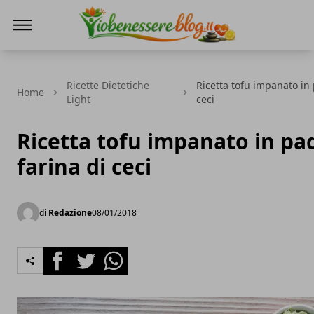
Io Benessere Blog
Ricette Dietetiche
Ricetta tofu impanato in 
Home
Light
ceci
Ricetta tofu impanato in pa
farina di ceci
di
Redazione
08/01/2018
Facebook
Twitter
Whatsapp