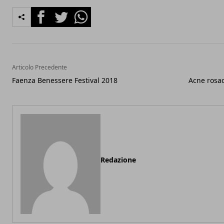
Facebook
Twitter
Whatsapp
Articolo Precedente
Faenza Benessere Festival 2018
Acne rosac
Redazione