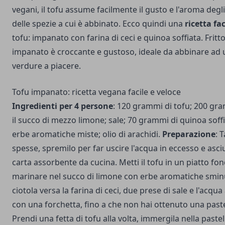
vegani, il tofu assume facilmente il gusto e l'aroma degli 
delle spezie a cui è abbinato. Ecco quindi una
ricetta fac
tofu: impanato con farina di ceci e quinoa soffiata. Fritto 
impanato è croccante e gustoso, ideale da abbinare ad 
verdure a piacere.
Tofu impanato: ricetta vegana facile e veloce
Ingredienti per 4 persone
: 120 grammi di tofu; 200 gram
il succo di mezzo limone; sale; 70 grammi di quinoa soffi
erbe aromatiche miste; olio di arachidi.
Preparazione
: 
spesse, spremilo per far uscire l'acqua in eccesso e asci
carta assorbente da cucina. Metti il tofu in un piatto fon
marinare nel succo di limone con erbe aromatiche sminu
ciotola versa la farina di ceci, due prese di sale e l'acqu
con una forchetta, fino a che non hai ottenuto una paste
Prendi una fetta di tofu alla volta, immergila nella pastel