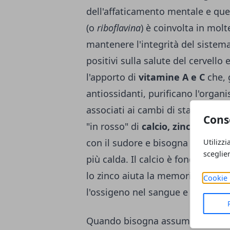
dell'affaticamento mentale e quel
(o
riboflavina
) è coinvolta in mol
mantenere l'integrità del sistem
positivi sulla salute del cervell
l'apporto di
vitamine A e C
che, g
antiossidanti, purificano l'organi
associati ai cambi di stagione. I
Cons
"in rosso" di
calcio, zinco, ferr
con il sudore e bisogna prestar
Utilizzi
sceglie
più calda. Il calcio è fondament
lo zinco aiuta la memoria, il ferr
Cookie 
l'ossigeno nel sangue e il magnes
Quando bisogna assumere integr