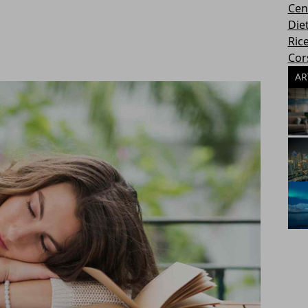
Cen
Die
Rice
Cors
AR