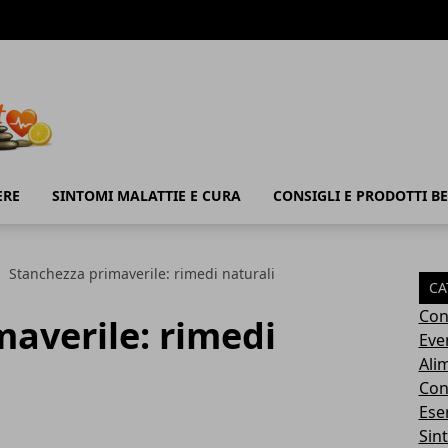
ERE
SINTOMI MALATTIE E CURA
CONSIGLI E PRODOTTI B
Stanchezza primaverile: rimedi naturali
CA
Con
averile: rimedi
Eve
Ali
Cons
Ese
Sin