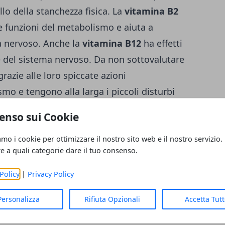
lo della stanchezza fisica. La
vitamina B2
te funzioni del metabolismo e aiuta a
a nervoso. Anche la
vitamina B12
ha effetti
o e del sistema nervoso. Da non sottovalutare
razie alle loro spiccate azioni
smo e tengono alla larga i piccoli disturbi
nfine i sali: in primavera è bene non andare
enso sui Cookie
o e magnesio
. Questi minerali se ne vanno
e attenzione quando la temperatura diventa
amo i cookie per ottimizzare il nostro sito web e il nostro servizio.
re a quali categorie dare il tuo consenso.
ale per il buon funzionamento dei muscoli,
o serve ai globuli rossi per trasportare
Policy
|
Privacy Policy
io scaccia tristezza e spossatezza.
Personalizza
Rifiuta Opzionali
Accetta Tut
atori alimentari