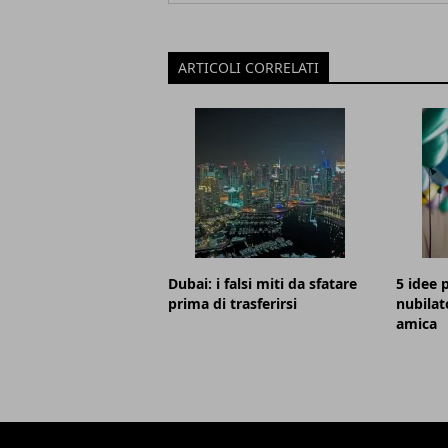
ARTICOLI CORRELATI
Dubai: i falsi miti da sfatare
5 idee p
prima di trasferirsi
nubilat
amica