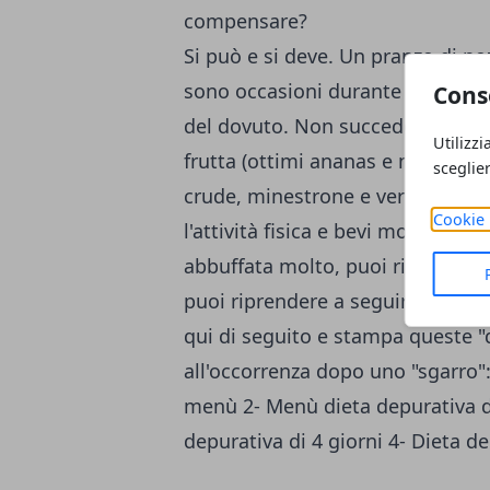
compensare?
Si può e si deve. Un pranzo di no
sono occasioni durante le quali 
Cons
del dovuto. Non succede nulla se
Utilizzi
frutta (ottimi ananas e mele, per
sceglie
crude, minestrone e verdure cott
Cookie 
l'attività fisica e bevi molta acqu
abbuffata molto, puoi ricorrere a 
puoi riprendere a seguire la tua d
qui di seguito e stampa queste "
all'occorrenza dopo uno "sgarro"
menù
2-
Menù dieta depurativa d
depurativa di 4 giorni
4-
Dieta de