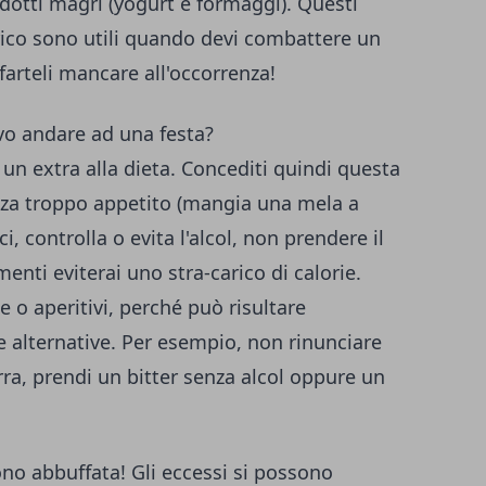
rodotti magri (yogurt e formaggi). Questi
rico sono utili quando devi combattere un
arteli mancare all'occorrenza!
vo andare ad una festa?
 un extra alla dieta. Concediti quindi questa
nza troppo appetito (mangia una mela a
ci, controlla o evita l'alcol, non prendere il
enti eviterai uno stra-carico di calorie.
te o aperitivi, perché può risultare
e alternative. Per esempio, non rinunciare
irra, prendi un bitter senza alcol oppure un
ono abbuffata! Gli eccessi si possono