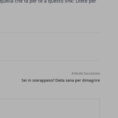
quella che fa per te a questo link:
Diete per
Articolo Successivo
Sei in sovrappeso? Dieta sana per dimagrire