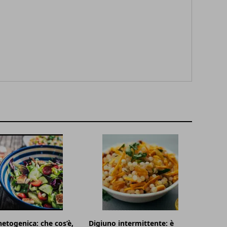
hetogenica: che cos’è,
Digiuno intermittente: è