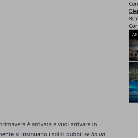
Cen
Die
Rice
Cors
AR
 primavera è arrivata e vuoi arrivare in
mente si insinuano i soliti dubbi:
se ho un