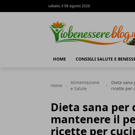
sabato, il 08 agosto 2026
Io Benessere Blog
HOME
CONSIGLI SALUTE E BENESS
Alimentazione
Dieta sana 
Home
e Salute
ricette per 
Dieta sana per 
mantenere il pe
ricette per cuci