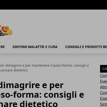
ERE
SINTOMI MALATTIE E CURA
CONSIGLI E PRODOTTI B
per dimagrire e per mantenere il peso-forma: consigli e
CA
cucinare dietetico
Con
Eve
dimagrire e per
Ali
so-forma: consigli e
Cons
Ese
nare dietetico
Sin