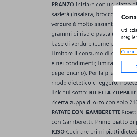
PRANZO
Iniziare con un piatto 
sazietà (insalata, broccolo, cavol
Cons
verdure è molto saziante. Come 
Utilizzi
grammi di riso o pasta (carboidr
sceglie
base di verdure (come pomodoro,
Cookie 
Limitare il consumo di olio extrav
e nei condimenti; limitare anche l
peperoncino). Per la preprazione 
modo dietetico e leggero. Potete 
link qui sotto:
RICETTA ZUPPA D
ricetta zuppa d' orzo con solo 21
PATATE CON GAMBERETTI
Ricett
con Gamberetti. Primo piatto di 
RISO
Cucinare primi piatti dieteti