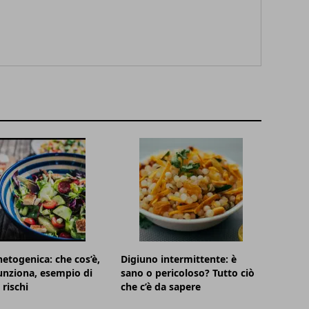
hetogenica: che cos’è,
Digiuno intermittente: è
nziona, esempio di
sano o pericoloso? Tutto ciò
rischi
che c’è da sapere