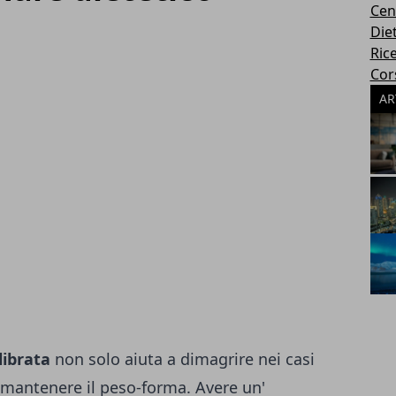
Cen
Die
Rice
Cors
AR
librata
non solo aiuta a dimagrire nei casi
 mantenere il peso-forma. Avere un'