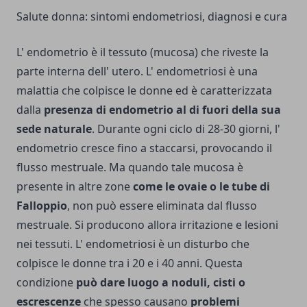
Salute donna: sintomi endometriosi, diagnosi e cura
L' endometrio è il tessuto (mucosa) che riveste la
parte interna dell' utero. L' endometriosi è una
malattia che colpisce le donne ed è caratterizzata
dalla
presenza di endometrio al di fuori della sua
sede naturale
. Durante ogni ciclo di 28-30 giorni, l'
endometrio cresce fino a staccarsi, pro­vocando il
flusso mestruale. Ma quando tale mucosa è
presente in altre zone
come le ovaie o le tube di
Falloppio
, non può essere eli­minata dal flusso
mestruale. Si producono allora irritazione e lesioni
nei tes­suti. L' endometriosi è un distur­bo che
colpisce le donne tra i 20 e i 40 anni. Questa
condizione
può dare luogo a noduli, cisti o
escrescenze
che spesso causano
problemi