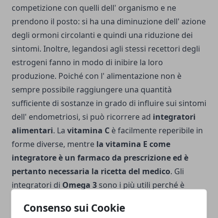
competizione con quelli dell' organismo e ne
prendono il posto: si ha una diminuzione dell' azione
degli ormoni circolanti e quindi una riduzione dei
sintomi. Inoltre, legandosi agli stessi recettori degli
estrogeni fanno in modo di inibire la loro
produzione. Poiché con l' alimentazione non è
sempre possibile raggiungere una quantità
sufficiente di sostanze in grado di influire sui sintomi
dell' endometriosi, si può ricorrere ad
integratori
alimentari
. La
vitamina C
è facilmente reperibile in
forme diverse, mentre
la vitamina E come
integratore è un farmaco da prescrizione ed è
pertanto necessaria la ricetta del medico
. Gli
integratori di
Omega 3
sono i più utili perché è
molto difficile riuscire a introdurre la quantità
Consenso sui Cookie
consigliata di due-tre grammi al giorno.