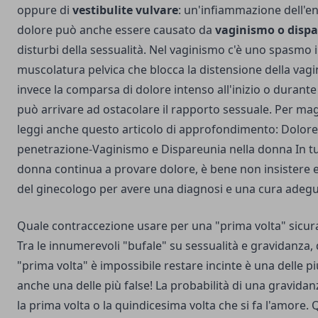
oppure di
vestibulite vulvare
: un'infiammazione dell'ent
dolore può anche essere causato da
vaginismo o disp
disturbi della sessualità. Nel vaginismo c'è uno spasmo 
muscolatura pelvica che blocca la distensione della vagi
invece la comparsa di dolore intenso all'inizio o durante
può arrivare ad ostacolare il rapporto sessuale. Per mag
leggi anche questo articolo di approfondimento:
Dolore
penetrazione-Vaginismo e Dispareunia nella donna
In tu
donna continua a provare dolore, è bene non insistere e
del ginecologo per avere una diagnosi e una cura adegu
Quale contraccezione usare per una "prima volta" sicur
Tra le innumerevoli "bufale" su sessualità e gravidanza, 
"prima volta" è impossibile restare incinte è una delle p
anche una delle più false! La probabilità di una gravidan
la prima volta o la quindicesima volta che si fa l'amore