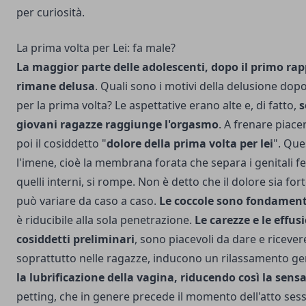
per curiosità.
La prima volta per Lei: fa male?
La maggior parte delle adolescenti, dopo il primo rap
rimane delusa
. Quali sono i motivi della delusione dopo
per la prima volta? Le aspettative erano alte e, di fatto,
s
giovani ragazze raggiunge l'orgasmo
. A frenare piace
poi il cosiddetto "
dolore della prima volta per lei
". Qu
l'imene, cioè la membrana forata che separa i genitali f
quelli interni, si rompe. Non è detto che il dolore sia for
può variare da caso a caso.
Le coccole sono fondament
è riducibile alla sola penetrazione.
Le carezze e le effusi
cosiddetti preliminari
, sono piacevoli da dare e ricevere
soprattutto nelle ragazze, inducono un rilassamento g
la lubrificazione della vagina, riducendo così la sen
petting, che in genere precede il momento dell'atto ses