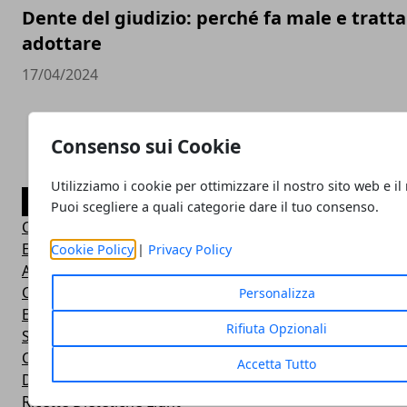
Dente del giudizio: perché fa male e trat
adottare
17/04/2024
Consenso sui Cookie
Utilizziamo i cookie per ottimizzare il nostro sito web e il
CATEGORIE
Puoi scegliere a quali categorie dare il tuo consenso.
Consigli Salute e Benessere
Eventi Sport-Salute-Benessere
Cookie Policy
|
Privacy Policy
Alimentazione e Salute
Consigli e Prodotti Bellezza
Personalizza
Esercizi Ginnastica in Casa
Rifiuta Opzionali
Sintomi Malattie e Cura
Centri Benessere Spa e Terme
Accetta Tutto
Dieta per Dimagrire
Ricette Dietetiche Light