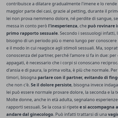
contribuisce a dilatare gradualmente l'imene e lo rende p
maggior parte dei casi, grazie al petting, durante il pr
lei non prova nemmeno dolore, né perdite di sangue, s
messa in conto però
l'inesperienza
, che
può rovinare in
primo rapporto sessuale
. Secondo i sessuologi infatti, 
bisogno di un periodo più o meno lungo per conoscere 
e il modo in cui reagisce agli stimoli sessuali. Ma, sopra
conoscenza del partner, perché l'amore si fa in due: pe
appagati, è necessario che i corpi si conoscano recipro
d'ansia e di paura, la prima volta, è più che normale. Pe
timori, bisogna
parlare con il partner, evitando di fin
che non c'è.
Se il dolore persiste
, bisogna invece indaga
lei può essere normale provare dolore, la seconda e la te
Molte donne, anche in età adulta, segnalano esperienze
rapporti sessuali. Se la cosa si ripete
e si accompagna a
andare dal ginecologo
. Può infatti trattarsi di una
vagi