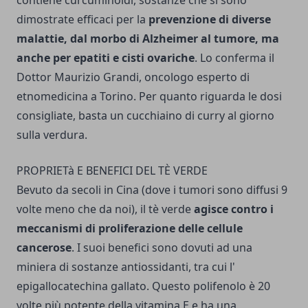
contiene curcuminoidi, sostanze che si sono
dimostrate efficaci per la
prevenzione di diverse
malattie, dal morbo di Alzheimer al tumore, ma
anche per epatiti e cisti ovariche
. Lo conferma il
Dottor Maurizio Grandi, oncologo esperto di
etnomedicina a Torino. Per quanto riguarda le dosi
consigliate, basta un cucchiai­no di curry al giorno
sulla verdura.
PROPRIETà E BENEFICI DEL TÈ VERDE
Bevuto da secoli in Cina (dove i tumori sono diffusi 9
volte meno che da noi), il tè verde
agisce contro i
meccanismi di proliferazione delle cellu­le
cancerose
. I suoi benefici sono dovuti ad una
miniera di sostanze antiossidanti, tra cui l'
epigallocatechina gallato. Questo polifenolo è 20
volte più potente della vitamina E e ha una