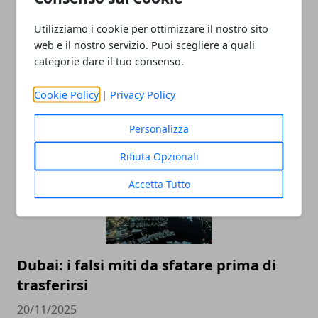
Utilizziamo i cookie per ottimizzare il nostro sito
web e il nostro servizio. Puoi scegliere a quali
categorie dare il tuo consenso.
Cookie Policy
|
Privacy Policy
ARTICOLI CORRELATI
Personalizza
Rifiuta Opzionali
Accetta Tutto
Dubai: i falsi miti da sfatare prima di
trasferirsi
20/11/2025