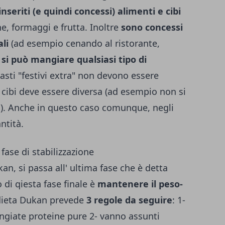
seriti (e quindi concessi) alimenti e cibi
e, formaggi e frutta. Inoltre
sono concessi
li
(ad esempio cenando al ristorante,
i si può mangiare qualsiasi tipo di
pasti "festivi extra" non devono essere
i cibi deve essere diversa (ad esempio non si
a). Anche in questo caso comunque, negli
ntità.
fase di stabilizzazione
an, si passa all' ultima fase che è detta
o di qiesta fase finale è
mantenere il peso-
a dieta Dukan prevede
3 regole da seguire
: 1-
giate proteine pure 2- vanno assunti