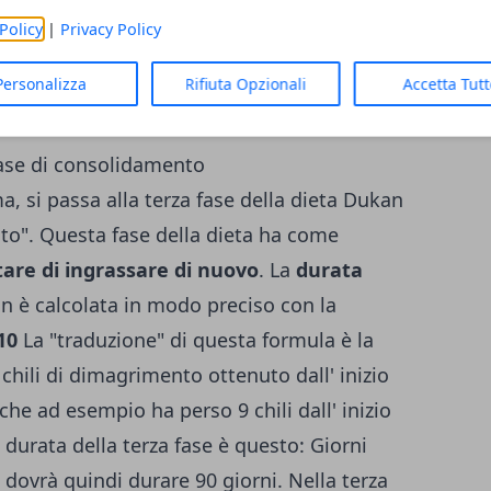
Policy
|
Privacy Policy
Dukan è importante continuare a consumare i
ta acqua per evitare problemi di stitichezza
Personalizza
Rifiuta Opzionali
Accetta Tut
oteine.
 fase di consolidamento
, si passa alla terza fase della dieta Dukan
to". Questa fase della dieta ha come
tare di ingrassare di nuovo
. La
durata
n è calcolata in modo preciso con la
10
La "traduzione" di questa formula è la
chili di dimagrimento ottenuto dall' inizio
che ad esempio ha perso 9 chili dall' inizio
a durata della terza fase è questo: Giorni
 dovrà quindi durare 90 giorni. Nella terza