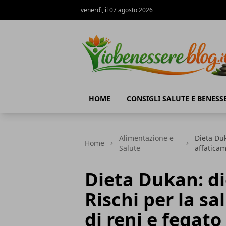
venerdì, il 07 agosto 2026
Io Benessere Blog
HOME
CONSIGLI SALUTE E BENESS
Alimentazione e
Dieta Duk
Home
Salute
affaticam
Dieta Dukan: di
Rischi per la s
di reni e fegato