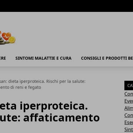
ERE
SINTOMI MALATTIE E CURA
CONSIGLI E PRODOTTI B
an: dieta iperproteica. Rischi per la salute:
CA
ento di reni e fegato
Con
Eve
eta iperproteica.
Ali
alute: affaticamento
Cons
Ese
Sin