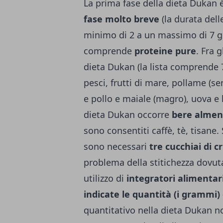
La prima fase della dieta Dukan è
fase molto breve
(la durata dell
minimo di 2 a un massimo di 7 g
comprende
proteine pure
. Fra 
dieta Dukan (la lista comprende 72
pesci, frutti di mare, pollame (sen
e pollo e maiale (magro), uova e 
dieta Dukan occorre
bere almeno
sono consentiti caffè, tè, tisane
sono necessari
tre cucchiai di c
problema della stitichezza dovuta 
utilizzo di
integratori alimentari
indicate le quantità (i grammi) 
quantitativo nella dieta Dukan n