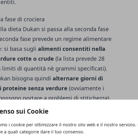
entiti.
a fase di crociera
lla dieta Dukan si passa alla seconda fase
 seconda fase prevede un regime alimentare
e
: si basa sugli
alimenti consentiti nella
erdure cotte o crude
(la lista prevede 28
limiti di quantità nè grammi specificati).
Dukan bisogna quindi
alternare giorni di
di proteine senza verdure
(ovviamente i
possono portare a problemi di stitichezza).
la dieta Dukan
termina quando si
enso sui Cookie
eso) che viene calcolato prima di iniziare
amo i cookie per ottimizzare il nostro sito web e il nostro servizio.
iene calcolato in base all' indice di massa
re a quali categorie dare il tuo consenso.
n merito qui:
Calcolo Peso Forma
). Anche