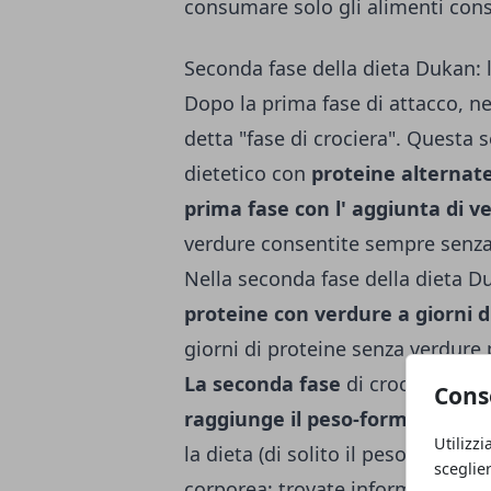
consumare solo gli alimenti cons
Seconda fase della dieta Dukan: l
Dopo la prima fase di attacco, ne
detta "fase di crociera". Questa
dietetico con
proteine alternat
prima fase con l' aggiunta di v
verdure consentite sempre senza 
Nella seconda fase della dieta 
proteine con verdure a giorni 
giorni di proteine senza verdure 
La seconda fase
di crociera del
Cons
raggiunge il peso-forma
(normop
Utilizzi
la dieta (di solito il peso-forma v
sceglie
corporea; trovate informazioni i